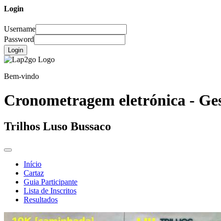
Login
Username
Password
Login
Bem-vindo
Cronometragem eletrónica - Ges
Trilhos Luso Bussaco
Início
Cartaz
Guia Participante
Lista de Inscritos
Resultados