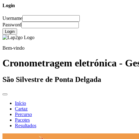
Login
Username
Password
Login
Bem-vindo
Cronometragem eletrónica - Ges
São Silvestre de Ponta Delgada
Início
Cartaz
Percurso
Pacotes
Resultados