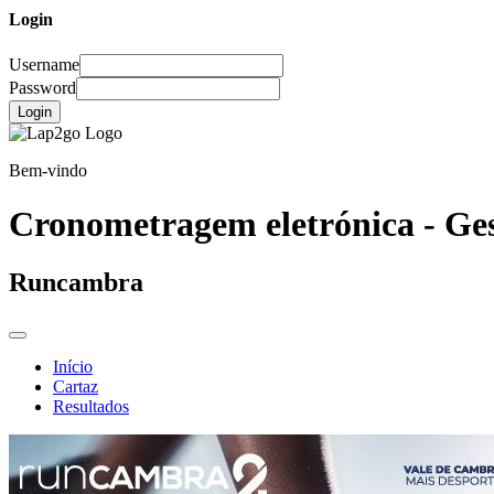
Login
Username
Password
Login
Bem-vindo
Cronometragem eletrónica - Ges
Runcambra
Início
Cartaz
Resultados