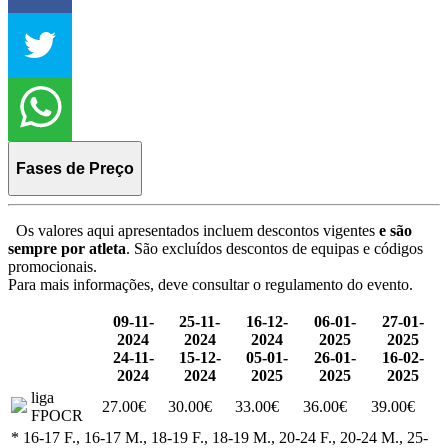
Fases de Preço
Os valores aqui apresentados incluem descontos vigentes
e são
sempre por atleta
. São excluídos descontos de equipas e códigos
promocionais.
Para mais informações, deve consultar o regulamento do evento.
09-11-
25-11-
16-12-
06-01-
27-01-
2024
2024
2024
2025
2025
24-11-
15-12-
05-01-
26-01-
16-02-
2024
2024
2025
2025
2025
liga
27.00€
30.00€
33.00€
36.00€
39.00€
FPOCR
* 16-17 F., 16-17 M., 18-19 F., 18-19 M., 20-24 F., 20-24 M., 25-