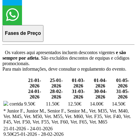
Fases de Preço
Os valores aqui apresentados incluem descontos vigentes
e são
sempre por atleta
. São excluídos descontos de equipas e códigos
promocionais.
Para mais informações, deve consultar o regulamento do evento.
21-01-
25-01-
01-03-
01-04-
01-05-
2026
2026
2026
2026
2026
24-01-
28-02-
31-03-
30-04-
31-05-
2026
2026
2026
2026
2026
corrida
9.50€
11.50€
12.50€
14.00€
14.50€
* Junior F., Junior M., Senior F., Senior M., Vet. M35, Vet. M40,
Vet. M45, Vet. M50, Vet. M55, Vet. M60, Vet. F35, Vet. F40, Vet.
F45, Vet. F50, Vet. F55, Vet. F60, Vet. F65, Vet. M65
21-01-2026 - 24-01-2026
9.50€
25-01-2026 - 28-02-2026