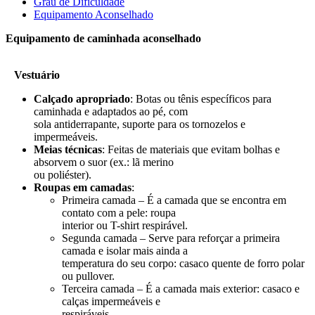
Grau de Dificuldade
Equipamento Aconselhado
Equipamento de caminhada aconselhado
Vestuário
Calçado apropriado
: Botas ou tênis específicos para
caminhada e adaptados ao pé, com
sola antiderrapante, suporte para os tornozelos e
impermeáveis.
Meias técnicas
: Feitas de materiais que evitam bolhas e
absorvem o suor (ex.: lã merino
ou poliéster).
Roupas em camadas
:
Primeira camada – É a camada que se encontra em
contato com a pele: roupa
interior ou T-shirt respirável.
Segunda camada – Serve para reforçar a primeira
camada e isolar mais ainda a
temperatura do seu corpo: casaco quente de forro polar
ou pullover.
Terceira camada – É a camada mais exterior: casaco e
calças impermeáveis e
respiráveis.