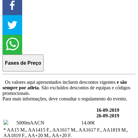
Fases de Preço
Os valores aqui apresentados incluem descontos vigentes
e são
sempre por atleta
. São excluídos descontos de equipas e códigos
promocionais.
Para mais informações, deve consultar o regulamento do evento.
16-09-2019
26-09-2019
5000mAACN
14.00€
* AA15 M., AA1415 F., AA1617 M., AA1617 F., AA1819 M.,
AA1819 F., AA+20 M., AA+20 F.