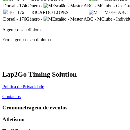
Dorsal
-
174
Género
-
Escalão
-
Master ABC - M
Clube
-
Gsc Gr
16
176
RICARDO LOPES
Master ABC 
Dorsal
-
176
Género
-
Escalão
-
Master ABC - M
Clube
-
Individ
A gerar o seu diploma
Erro a gerar o seu diploma
Lap2Go Timing Solution
Política de Privacidade
Contactos
Cronometragem de eventos
Atletismo