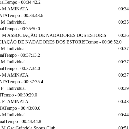
ual
Tempo
-
00:34:42.2
- M
AMINATA
00:34
ATA
Tempo
-
00:34:48.6
- M
Individual
00:35
ual
Tempo
-
00:35:50.0
- M
ASSOCIAÇÃO DE NADADORES DOS ESTORIS
00:36
CIAÇÃO DE NADADORES DOS ESTORIS
Tempo
-
00:36:52.0
- M
Individual
00:37
ual
Tempo
-
00:37:13.2
- M
Individual
00:37
ual
Tempo
-
00:37:34.0
- M
AMINATA
00:37
ATA
Tempo
-
00:37:35.4
 F
Individual
00:39
l
Tempo
-
00:39:29.0
- F
AMINATA
00:43
TA
Tempo
-
00:43:00.6
- M
Individual
00:44
ual
Tempo
-
00:44:44.8
- M
Gsc Grândola Sports Club
00:51