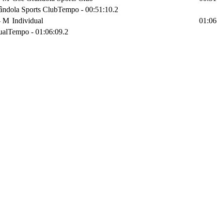
ândola Sports Club
Tempo
-
00:51:10.2
- M
Individual
01:06
ual
Tempo
-
01:06:09.2