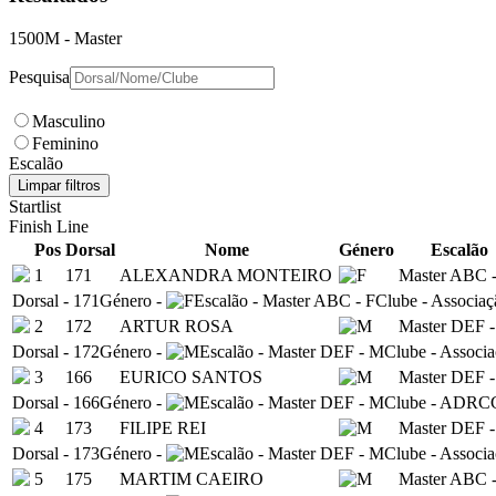
1500M
- Master
Pesquisa
Masculino
Feminino
Escalão
Limpar filtros
Startlist
Finish Line
Pos
Dorsal
Nome
Género
Escalão
1
171
ALEXANDRA MONTEIRO
Master ABC -
Dorsal
-
171
Género
-
Escalão
-
Master ABC - F
Clube
-
Associaç
2
172
ARTUR ROSA
Master DEF 
Dorsal
-
172
Género
-
Escalão
-
Master DEF - M
Clube
-
Associa
3
166
EURICO SANTOS
Master DEF 
Dorsal
-
166
Género
-
Escalão
-
Master DEF - M
Clube
-
ADRC
4
173
FILIPE REI
Master DEF 
Dorsal
-
173
Género
-
Escalão
-
Master DEF - M
Clube
-
Associa
5
175
MARTIM CAEIRO
Master ABC 