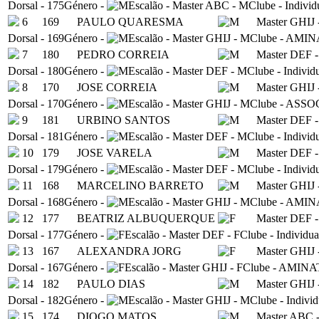
Dorsal
-
175
Género
-
Escalão
-
Master ABC - M
Clube
-
Individ
6
169
PAULO QUARESMA
Master GHIJ 
Dorsal
-
169
Género
-
Escalão
-
Master GHIJ - M
Clube
-
AMIN
7
180
PEDRO CORREIA
Master DEF 
Dorsal
-
180
Género
-
Escalão
-
Master DEF - M
Clube
-
Individ
8
170
JOSE CORREIA
Master GHIJ 
Dorsal
-
170
Género
-
Escalão
-
Master GHIJ - M
Clube
-
ASSO
9
181
URBINO SANTOS
Master DEF 
Dorsal
-
181
Género
-
Escalão
-
Master DEF - M
Clube
-
Individ
10
179
JOSE VARELA
Master DEF 
Dorsal
-
179
Género
-
Escalão
-
Master DEF - M
Clube
-
Individ
11
168
MARCELINO BARRETO
Master GHIJ 
Dorsal
-
168
Género
-
Escalão
-
Master GHIJ - M
Clube
-
AMIN
12
177
BEATRIZ ALBUQUERQUE
Master DEF -
Dorsal
-
177
Género
-
Escalão
-
Master DEF - F
Clube
-
Individua
13
167
ALEXANDRA JORG
Master GHIJ 
Dorsal
-
167
Género
-
Escalão
-
Master GHIJ - F
Clube
-
AMINA
14
182
PAULO DIAS
Master GHIJ 
Dorsal
-
182
Género
-
Escalão
-
Master GHIJ - M
Clube
-
Individ
15
174
DIOGO MATOS
Master ABC 