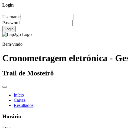
Login
Username
Password
Login
Bem-vindo
Cronometragem eletrónica - Ges
Trail de Mosteirô
Início
Cartaz
Resultados
Horário
Local