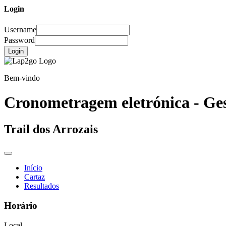
Login
Username
Password
Login
Bem-vindo
Cronometragem eletrónica - Ges
Trail dos Arrozais
Início
Cartaz
Resultados
Horário
Local