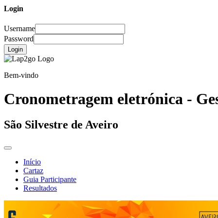
Login
Username
Password
Login
Bem-vindo
Cronometragem eletrónica - Ges
São Silvestre de Aveiro
Início
Cartaz
Guia Participante
Resultados