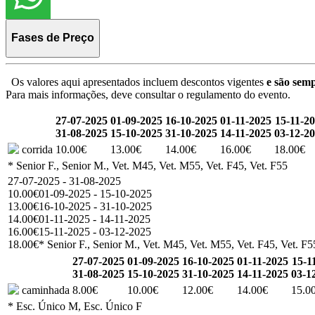
Fases de Preço
Os valores aqui apresentados incluem descontos vigentes
e são semp
Para mais informações, deve consultar o regulamento do evento.
27-07-2025
01-09-2025
16-10-2025
01-11-2025
15-11-2
31-08-2025
15-10-2025
31-10-2025
14-11-2025
03-12-2
corrida
10.00€
13.00€
14.00€
16.00€
18.00€
* Senior F., Senior M., Vet. M45, Vet. M55, Vet. F45, Vet. F55
27-07-2025 - 31-08-2025
10.00€
01-09-2025 - 15-10-2025
13.00€
16-10-2025 - 31-10-2025
14.00€
01-11-2025 - 14-11-2025
16.00€
15-11-2025 - 03-12-2025
18.00€
* Senior F., Senior M., Vet. M45, Vet. M55, Vet. F45, Vet. F5
27-07-2025
01-09-2025
16-10-2025
01-11-2025
15-1
31-08-2025
15-10-2025
31-10-2025
14-11-2025
03-1
caminhada
8.00€
10.00€
12.00€
14.00€
15.0
* Esc. Único M, Esc. Único F