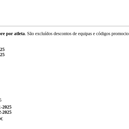
re por atleta
. São excluídos descontos de equipas e códigos promocio
025
025
5
1-2025
2-2025
0€