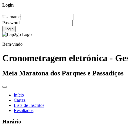
Login
Username
Password
Login
Bem-vindo
Cronometragem eletrónica - Ges
Meia Maratona dos Parques e Passadiços
Início
Cartaz
Lista de Inscritos
Resultados
Horário