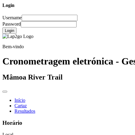
Login
Username
Password
Login
Bem-vindo
Cronometragem eletrónica - Ges
Mâmoa River Trail
Início
Cartaz
Resultados
Horário
Local