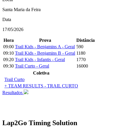
Santa Maria da Feira
Data
17/05/2026
Hora
Prova
Distância
09:00
Trail Kids - Benjamins A - Geral
590
09:10
Trail Kids - Benjamins B - Geral
1180
09:20
Trail Kids - Infantis - Geral
1770
09:30
Trail Curto - Geral
16000
Coletiva
Trail Curto
+ TEAM RESULTS - TRAIL CURTO
Resultados
Lap2Go Timing Solution