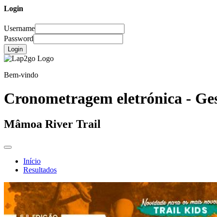
Login
Username
Password
Login
Bem-vindo
Cronometragem eletrónica - Ges
Mâmoa River Trail
Início
Resultados