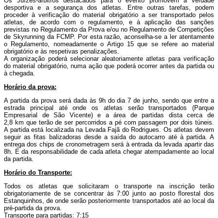
Os Juízes-árbitros destacados para o evento promovem a verdade
desportiva e a segurança dos atletas. Entre outras tarefas, podem
proceder à verificação do material obrigatório a ser transportado pelos
atletas, de acordo com o regulamento, e à aplicação das sanções
previstas no Regulamento da Prova e/ou no Regulamento de Competições
de Skyrunning da FCMP. Por esta razão, aconselha-se a ler atentamente
o Regulamento, nomeadamente o Artigo 15 que se refere ao material
obrigatório e às respetivas penalizações.
A organização poderá selecionar aleatoriamente atletas para verificação
do material obrigatório, numa ação que poderá ocorrer antes da partida ou
à chegada.
Horário da prova:
A partida da prova será dada às 9h do dia 7 de junho, sendo que entre a
estrada principal até onde os atletas serão transportados (Parque
Empresarial de São Vicente) e a área de partidas dista cerca de
2,8 km que terão de ser percorridos a pé com passagem por dois túneis.
A partida está localizada na Levada Fajã do Rodrigues. Os atletas devem
seguir as fitas balizadoras desde a saída do autocarro até à partida. A
entrega dos chips de cronometragem será à entrada da levada apartir das
8h. É da responsabilidade de cada atleta chegar atempadamente ao local
da partida.
Horário do Transporte:
Todos os atletas que solicitaram o transporte na inscrição terão
obrigatoriamente de se concentrar às 7:00 junto ao posto florestal dos
Estanquinhos, de onde serão posteriormente transportados até ao local da
pré-partida da prova.
Transporte para partidas
: 7:15