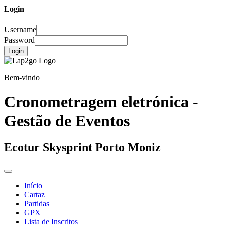
Login
Username
Password
Login
Bem-vindo
Cronometragem eletrónica -
Gestão de Eventos
Ecotur Skysprint Porto Moniz
Início
Cartaz
Partidas
GPX
Lista de Inscritos