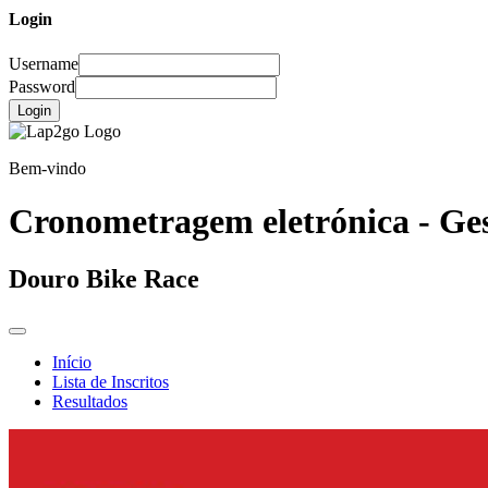
Login
Username
Password
Login
Bem-vindo
Cronometragem eletrónica - Ges
Douro Bike Race
Início
Lista de Inscritos
Resultados