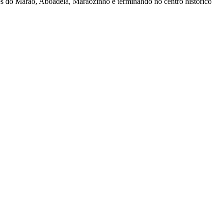
tes do Marão, Aboadela, Marãozinho e terminando no centro histórico