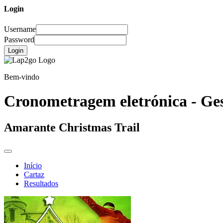
Login
Username
Password
Login
Bem-vindo
Cronometragem eletrónica - Ges
Amarante Christmas Trail
Início
Cartaz
Resultados