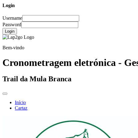
Login
Username
Password
Login
Bem-vindo
Cronometragem eletrónica - Ges
Trail da Mula Branca
Início
Cartaz