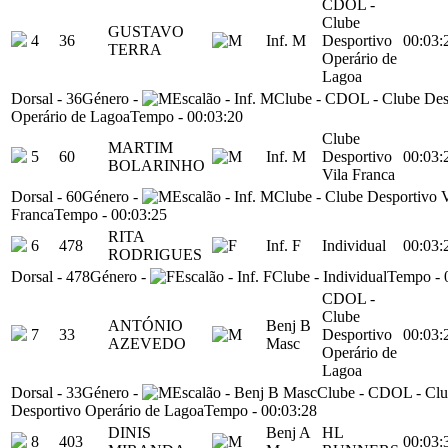
CDOL -
Clube
GUSTAVO
4
36
Inf. M
Desportivo
00:03:
TERRA
Operário de
Lagoa
Dorsal
-
36
Género
-
Escalão
-
Inf. M
Clube
-
CDOL - Clube Des
Operário de Lagoa
Tempo
-
00:03:20
Clube
MARTIM
5
60
Inf. M
Desportivo
00:03:
BOLARINHO
Vila Franca
Dorsal
-
60
Género
-
Escalão
-
Inf. M
Clube
-
Clube Desportivo V
Franca
Tempo
-
00:03:25
RITA
6
478
Inf. F
Individual
00:03:
RODRIGUES
Dorsal
-
478
Género
-
Escalão
-
Inf. F
Clube
-
Individual
Tempo
-
CDOL -
Clube
ANTÓNIO
Benj B
7
33
Desportivo
00:03:
AZEVEDO
Masc
Operário de
Lagoa
Dorsal
-
33
Género
-
Escalão
-
Benj B Masc
Clube
-
CDOL - Clu
Desportivo Operário de Lagoa
Tempo
-
00:03:28
DINIS
Benj A
HL
8
403
00:03: