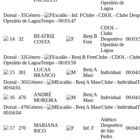
Operário de
Lagoa
Dorsal
-
35
Género
-
Escalão
-
Inf. F
Clube
-
CDOL - Clube Despo
Operário de Lagoa
Tempo
-
00:03:47
CDOL -
Clube
BEATRIZ
Benj B
14
32
Desportivo
00:03:
COSTA
Fem
Operário de
Lagoa
Dorsal
-
32
Género
-
Escalão
-
Benj B Fem
Clube
-
CDOL - Clube
Operário de Lagoa
Tempo
-
00:03:59
LUCAS
Benj A
15
301
Individual
00:04:
BRANCO
Masc
Dorsal
-
301
Género
-
Escalão
-
Benj A Masc
Clube
-
Individual
T
00:04:01
ANDRÉ
Benj A
16
476
Individual
00:04:
MOREIRA
Masc
Dorsal
-
476
Género
-
Escalão
-
Benj A Masc
Clube
-
Individual
T
00:04:04
Atlético
MARIANA
Desportivo
17
270
Inf. F
00:04:
RICO
de São
Pedro