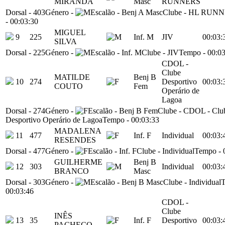
MIRANDA
Masc
RUNNERS
Dorsal
-
403
Género
-
Escalão
-
Benj A Masc
Clube
-
HL RUNN
-
00:03:30
MIGUEL
9
225
Inf. M
JIV
00:03:
SILVA
Dorsal
-
225
Género
-
Escalão
-
Inf. M
Clube
-
JIV
Tempo
-
00:03
CDOL -
Clube
MATILDE
Benj B
10
274
Desportivo
00:03:
COUTO
Fem
Operário de
Lagoa
Dorsal
-
274
Género
-
Escalão
-
Benj B Fem
Clube
-
CDOL - Clu
Desportivo Operário de Lagoa
Tempo
-
00:03:33
MADALENA
11
477
Inf. F
Individual
00:03:
RESENDES
Dorsal
-
477
Género
-
Escalão
-
Inf. F
Clube
-
Individual
Tempo
-
GUILHERME
Benj B
12
303
Individual
00:03:
BRANCO
Masc
Dorsal
-
303
Género
-
Escalão
-
Benj B Masc
Clube
-
Individual
00:03:46
CDOL -
Clube
INÊS
13
35
Inf. F
Desportivo
00:03:
PACHECO