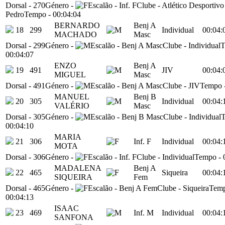
Dorsal
-
270
Género
-
Escalão
-
Inf. F
Clube
-
Atlético Desportivo
Pedro
Tempo
-
00:04:04
BERNARDO
Benj A
18
299
Individual
00:04:
MACHADO
Masc
Dorsal
-
299
Género
-
Escalão
-
Benj A Masc
Clube
-
Individual
T
00:04:07
ENZO
Benj A
19
491
JIV
00:04:
MIGUEL
Masc
Dorsal
-
491
Género
-
Escalão
-
Benj A Masc
Clube
-
JIV
Tempo
MANUEL
Benj B
20
305
Individual
00:04:
VALÉRIO
Masc
Dorsal
-
305
Género
-
Escalão
-
Benj B Masc
Clube
-
Individual
00:04:10
MARIA
21
306
Inf. F
Individual
00:04:
MOTA
Dorsal
-
306
Género
-
Escalão
-
Inf. F
Clube
-
Individual
Tempo
-
MADALENA
Benj A
22
465
Siqueira
00:04:
SIQUEIRA
Fem
Dorsal
-
465
Género
-
Escalão
-
Benj A Fem
Clube
-
Siqueira
Tem
00:04:13
ISAAC
23
469
Inf. M
Individual
00:04:
SANFONA