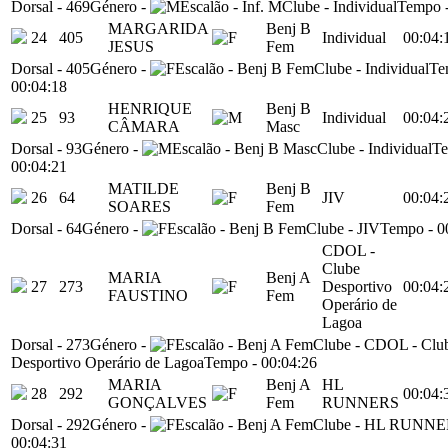
Dorsal
-
469
Género
-
Escalão
-
Inf. M
Clube
-
Individual
Tempo
MARGARIDA
Benj B
24
405
Individual
00:04:
JESUS
Fem
Dorsal
-
405
Género
-
Escalão
-
Benj B Fem
Clube
-
Individual
Te
00:04:18
HENRIQUE
Benj B
25
93
Individual
00:04:
CÂMARA
Masc
Dorsal
-
93
Género
-
Escalão
-
Benj B Masc
Clube
-
Individual
T
00:04:21
MATILDE
Benj B
26
64
JIV
00:04:
SOARES
Fem
Dorsal
-
64
Género
-
Escalão
-
Benj B Fem
Clube
-
JIV
Tempo
-
0
CDOL -
Clube
MARIA
Benj A
27
273
Desportivo
00:04:
FAUSTINO
Fem
Operário de
Lagoa
Dorsal
-
273
Género
-
Escalão
-
Benj A Fem
Clube
-
CDOL - Clu
Desportivo Operário de Lagoa
Tempo
-
00:04:26
MARIA
Benj A
HL
28
292
00:04:
GONÇALVES
Fem
RUNNERS
Dorsal
-
292
Género
-
Escalão
-
Benj A Fem
Clube
-
HL RUNNE
00:04:31