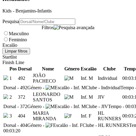
Kids
- Benjamins-Infantis
Pesquisa
Filtros
Masculino
Feminino
Escalão
Limpar filtros
Startlist
Finish Line
Pos
Dorsal
Nome
Género
Escalão
Clube
Temp
JOÃO
1
492
Inf. M
Individual
00:03:
PACHECO
Dorsal
-
492
Género
-
Escalão
-
Inf. M
Clube
-
Individual
Tempo
LEONARDO
2
372
Inf. M
JIV
00:03:
SANTOS
Dorsal
-
372
Género
-
Escalão
-
Inf. M
Clube
-
JIV
Tempo
-
00:03
MARIA
HL
3
404
Inf. F
00:03:
MIRANDA
RUNNERS
Dorsal
-
404
Género
-
Escalão
-
Inf. F
Clube
-
HL RUNNERS
Te
00:03:20