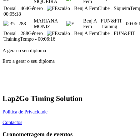
SIQUEIRA
Fem
Dorsal
-
464
Género
-
Escalão
-
Benj A Fem
Clube
-
Siqueira
Tem
00:05:18
MARIANA
Benj A
FUN&FIT
35
288
00:06:
MONIZ
Fem
Training
Dorsal
-
288
Género
-
Escalão
-
Benj A Fem
Clube
-
FUN&FIT
Training
Tempo
-
00:06:16
A gerar o seu diploma
Erro a gerar o seu diploma
Lap2Go Timing Solution
Política de Privacidade
Contactos
Cronometragem de eventos