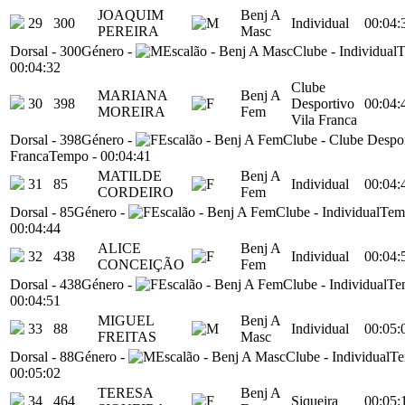
JOAQUIM
Benj A
29
300
Individual
00:04:
PEREIRA
Masc
Dorsal
-
300
Género
-
Escalão
-
Benj A Masc
Clube
-
Individual
T
00:04:32
Clube
MARIANA
Benj A
30
398
Desportivo
00:04:
MOREIRA
Fem
Vila Franca
Dorsal
-
398
Género
-
Escalão
-
Benj A Fem
Clube
-
Clube Despor
Franca
Tempo
-
00:04:41
MATILDE
Benj A
31
85
Individual
00:04:
CORDEIRO
Fem
Dorsal
-
85
Género
-
Escalão
-
Benj A Fem
Clube
-
Individual
Tem
00:04:44
ALICE
Benj A
32
438
Individual
00:04:
CONCEIÇÃO
Fem
Dorsal
-
438
Género
-
Escalão
-
Benj A Fem
Clube
-
Individual
Te
00:04:51
MIGUEL
Benj A
33
88
Individual
00:05:
FREITAS
Masc
Dorsal
-
88
Género
-
Escalão
-
Benj A Masc
Clube
-
Individual
T
00:05:02
TERESA
Benj A
34
464
Siqueira
00:05: