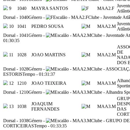
Juvent
9
1040
MAYRA SANTOS
MAA2.F
Atlânt
Dorsal
-
1040
Género
-
Escalão
-
MAA2.F
Clube
-
Juventude Atl
Juvent
10
1041
PEDRO SOUSA
MAA2.M
Atlânt
Dorsal
-
1041
Género
-
Escalão
-
MAA2.M
Clube
-
Juventude At
01:30:35
ASSO
DE
11
1028
JOAO MARTINS
MAA2.M
NAD
DOS 
Dorsal
-
1028
Género
-
Escalão
-
MAA2.M
Clube
-
ASSOCIAÇ
ESTORIS
Tempo
-
01:31:37
Alhand
12
1210
JOAO TEIXEIRA
MAA3.M
Sporti
Dorsal
-
1210
Género
-
Escalão
-
MAA3.M
Clube
-
Alhandra Spo
GRUP
JOAQUIM
DESP
13
1038
MAA3.M
FERNANDES
DAS
CORT
Dorsal
-
1038
Género
-
Escalão
-
MAA3.M
Clube
-
GRUPO DE
CORTICEIRAS
Tempo
-
01:33:35