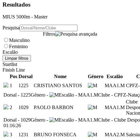
Resultados
MIUS 5000m
- Master
Pesquisa
Filtros
Masculino
Feminino
Escalão
Limpar filtros
Startlist
Finish Line
Pos
Dorsal
Nome
Género
Escalão
C
1
1225
CRISTIANO SANTOS
MAA1.M
CPFZ-
Dorsal
-
1225
Género
-
Escalão
-
MAA1.M
Clube
-
CPFZ-Nataç
Clube
2
1029
PAOLO BARBON
MAA1.M
Despor
Nacion
Dorsal
-
1029
Género
-
Escalão
-
MAA1.M
Clube
-
Clube Despo
01:16:26
3
1231
BRUNO FONSECA
MAA2.M
Salesi