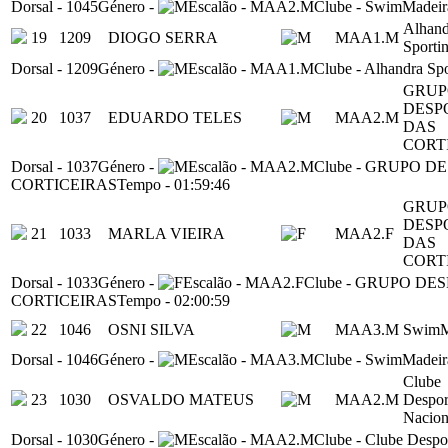
Dorsal
-
1045
Género
-
Escalão
-
MAA2.M
Clube
-
SwimMadeir
Alhand
19
1209
DIOGO SERRA
MAA1.M
Sporti
Dorsal
-
1209
Género
-
Escalão
-
MAA1.M
Clube
-
Alhandra Spo
GRUP
DESP
20
1037
EDUARDO TELES
MAA2.M
DAS
CORT
Dorsal
-
1037
Género
-
Escalão
-
MAA2.M
Clube
-
GRUPO DE
CORTICEIRAS
Tempo
-
01:59:46
GRUP
DESP
21
1033
MARLA VIEIRA
MAA2.F
DAS
CORT
Dorsal
-
1033
Género
-
Escalão
-
MAA2.F
Clube
-
GRUPO DES
CORTICEIRAS
Tempo
-
02:00:59
22
1046
OSNI SILVA
MAA3.M
SwimM
Dorsal
-
1046
Género
-
Escalão
-
MAA3.M
Clube
-
SwimMadeir
Clube
23
1030
OSVALDO MATEUS
MAA2.M
Despor
Nacion
Dorsal
-
1030
Género
-
Escalão
-
MAA2.M
Clube
-
Clube Despo