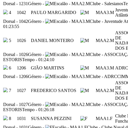
Dorsal
-
1231
Género
-
Escalão
-
MAA2.M
Clube
-
Salesianos
T
Juvent
4
1042
PAULO MARGARIDO
MAA3.M
Atlânt
Dorsal
-
1042
Género
-
Escalão
-
MAA3.M
Clube
-
Juventude At
01:23:55
ASSO
DE
5
1026
DANIEL MONTEIRO
MAA2.M
NAD
DOS 
Dorsal
-
1026
Género
-
Escalão
-
MAA2.M
Clube
-
ASSOCIAÇ
ESTORIS
Tempo
-
01:24:10
6
1206
GIÃO MARTINS
MAA3.M
ADRC
Dorsal
-
1206
Género
-
Escalão
-
MAA3.M
Clube
-
ADRCCIM
ASSO
DE
7
1027
FREDERICO SANTOS
MAA2.M
NAD
DOS 
Dorsal
-
1027
Género
-
Escalão
-
MAA2.M
Clube
-
ASSOCIAÇ
ESTORIS
Tempo
-
01:26:18
Clube 
8
1031
SUSANNA PEZZINI
MAA1.F
Funcha
Dorsal
-
1031
Género
-
Escalão
-
MAA1.F
Clube
-
Clube Naval d