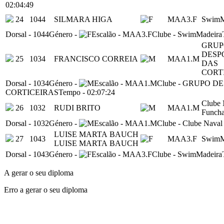
02:04:49
24
1044
SILMARA HIGA
MAA3.F
SwimM
Dorsal
-
1044
Género
-
Escalão
-
MAA3.F
Clube
-
SwimMadeira
GRUP
DESP
25
1034
FRANCISCO CORREIA
MAA1.M
DAS
CORT
Dorsal
-
1034
Género
-
Escalão
-
MAA1.M
Clube
-
GRUPO DE
CORTICEIRAS
Tempo
-
02:07:24
Clube 
26
1032
RUDI BRITO
MAA1.M
Funcha
Dorsal
-
1032
Género
-
Escalão
-
MAA1.M
Clube
-
Clube Naval
LUISE MARTA BAUCH
27
1043
MAA3.F
SwimM
LUISE MARTA BAUCH
Dorsal
-
1043
Género
-
Escalão
-
MAA3.F
Clube
-
SwimMadeira
A gerar o seu diploma
Erro a gerar o seu diploma