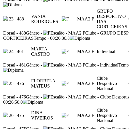
GRUPO
VANIA
DESPORTIVO
23
488
MAA2.F
RODRIGUES
DAS
CORTICEIRAS
Dorsal
-
488
Género
-
Escalão
-
MAA2.F
Clube
-
GRUPO DESP
CORTICEIRAS
Tempo
-
00:26:36.8
MARTA
24
461
MAA3.F
Individual
CASTRO
Dorsal
-
461
Género
-
Escalão
-
MAA3.F
Clube
-
Individual
Temp
Clube
FLORBELA
25
476
MAA2.F
Desportivo
MATEUS
Nacional
Dorsal
-
476
Género
-
Escalão
-
MAA2.F
Clube
-
Clube Desporti
00:26:50.0
Clube
DINA
26
475
MAA2.F
Desportivo
VIVEIROS
Nacional
Dorsal
-
475
Género
-
Escalão
-
MAA2.F
Clube
-
Clube Desporti