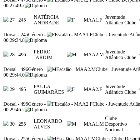
00:27:49.7
NATÉRCIA
Juventude
27
245
MAA1.F
ANDRADE
Atlântico Clube
Dorsal
-
245
Género
-
Escalão
-
MAA1.F
Clube
-
Juventude Atlân
00:29:34.8
PEDRO
Juventude
28
496
MAA2.M
JARDIM
Atlântico Clube
Dorsal
-
496
Género
-
Escalão
-
MAA2.M
Clube
-
Juventude Atl
00:29:44.0
PAULA
Juventude
29
495
MAA2.F
GUIMARÃES
Atlântico Clube
Dorsal
-
495
Género
-
Escalão
-
MAA2.F
Clube
-
Juventude Atlân
00:29:46.2
Clube
LEONARDO
30
255
MAA1.M
Desportivo
ALVES
Nacional
Dorsal
-
255
Género
-
Escalão
-
MAA1.M
Clube
-
Clube Desport