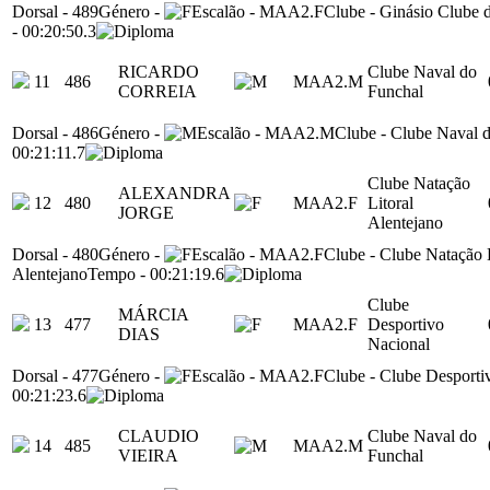
Dorsal
-
489
Género
-
Escalão
-
MAA2.F
Clube
-
Ginásio Clube 
-
00:20:50.3
RICARDO
Clube Naval do
11
486
MAA2.M
CORREIA
Funchal
Dorsal
-
486
Género
-
Escalão
-
MAA2.M
Clube
-
Clube Naval 
00:21:11.7
Clube Natação
ALEXANDRA
12
480
MAA2.F
Litoral
JORGE
Alentejano
Dorsal
-
480
Género
-
Escalão
-
MAA2.F
Clube
-
Clube Natação L
Alentejano
Tempo
-
00:21:19.6
Clube
MÁRCIA
13
477
MAA2.F
Desportivo
DIAS
Nacional
Dorsal
-
477
Género
-
Escalão
-
MAA2.F
Clube
-
Clube Desporti
00:21:23.6
CLAUDIO
Clube Naval do
14
485
MAA2.M
VIEIRA
Funchal