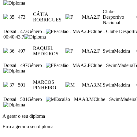
Clube
CÁTIA
35
473
MAA2.F
Desportivo
ROBRIGUES
Nacional
Dorsal
-
473
Género
-
Escalão
-
MAA2.F
Clube
-
Clube Desporti
00:40:43.7
RAQUEL
36
497
MAA2.F
SwimMadeira
MEDEIROS
Dorsal
-
497
Género
-
Escalão
-
MAA2.F
Clube
-
SwimMadeira
T
MARCOS
37
501
MAA3.M
SwimMadeira
PINHEIRO
Dorsal
-
501
Género
-
Escalão
-
MAA3.M
Clube
-
SwimMadeira
A gerar o seu diploma
Erro a gerar o seu diploma