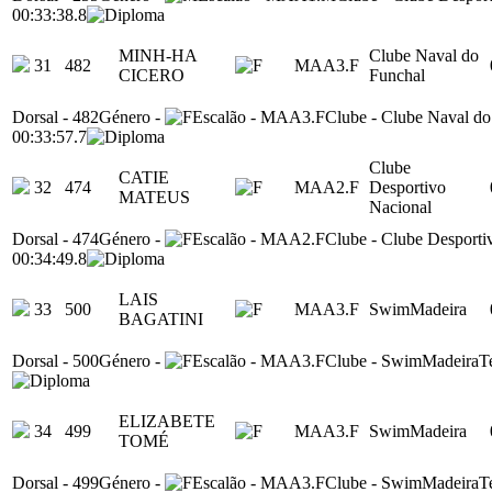
00:33:38.8
MINH-HA
Clube Naval do
31
482
MAA3.F
CICERO
Funchal
Dorsal
-
482
Género
-
Escalão
-
MAA3.F
Clube
-
Clube Naval do
00:33:57.7
Clube
CATIE
32
474
MAA2.F
Desportivo
MATEUS
Nacional
Dorsal
-
474
Género
-
Escalão
-
MAA2.F
Clube
-
Clube Desporti
00:34:49.8
LAIS
33
500
MAA3.F
SwimMadeira
BAGATINI
Dorsal
-
500
Género
-
Escalão
-
MAA3.F
Clube
-
SwimMadeira
T
ELIZABETE
34
499
MAA3.F
SwimMadeira
TOMÉ
Dorsal
-
499
Género
-
Escalão
-
MAA3.F
Clube
-
SwimMadeira
T