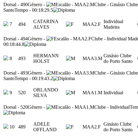
Dorsal
-
490
Género
-
Escalão
-
MAA2.M
Clube
-
Ginásio Clube
Santo
Tempo
-
00:18:29.5
CATARINA
Individual
7
494
MAA2.F
ALVES
Madeira
Dorsal
-
494
Género
-
Escalão
-
MAA2.F
Clube
-
Individual Made
00:18:44.8
HERMANN
Ginásio Clube
8
493
MAA3.M
HOLST
do Porto Santo
Dorsal
-
493
Género
-
Escalão
-
MAA3.M
Clube
-
Ginásio Clube
Santo
Tempo
-
00:19:43.2
ORLANDO
9
520
MAA1.M
Individual
SILVA
Dorsal
-
520
Género
-
Escalão
-
MAA1.M
Clube
-
Individual
Tem
ADELE
Ginásio Clube
10
489
MAA2.F
OFFLAND
do Porto Santo