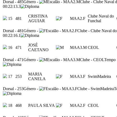
Dorsal
-
485
Género
-
Escalão
-
MAA2.M
Clube
-
Clube Naval 
00:22:13.3
CRISTINA
Clube Naval do
15
481
MAA2.F
AGUIAR
Funchal
Dorsal
-
481
Género
-
Escalão
-
MAA2.F
Clube
-
Clube Naval do
00:22:16.1
JOSÉ
16
471
MAA3.M
CEOL
CAETANO
Dorsal
-
471
Género
-
Escalão
-
MAA3.M
Clube
-
CEOL
Tempo
MARIA
17
253
MAA3.F
SwimMadeira
CANELA
Dorsal
-
253
Género
-
Escalão
-
MAA3.F
Clube
-
SwimMadeira
T
18
468
PAULA SILVA
MAA2.F
CEOL