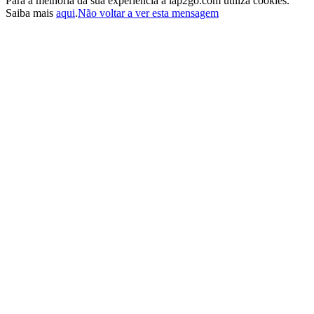
Para a melhoria da sua experiência a lap2go.com utiliza cookies.
Saiba mais
aqui
.
Não voltar a ver esta mensagem