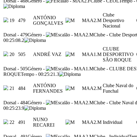
Dorsal
-
468
Género
-
Escalão
-
MAA2.F
Clube
-
CEOL
Tempo
-
Clube
ANTÓNIO
19
479
MAA2.M
Desportivo
GONÇALVES
Nacional
Dorsal
-
479
Género
-
Escalão
-
MAA2.M
Clube
-
Clube Desport
00:25:08.2
CLUBE
20
505
ANDRÉ VAZ
MAA1.M
DESPORTIVO
SÃO ROQUE
Dorsal
-
505
Género
-
Escalão
-
MAA1.M
Clube
-
CLUBE DES
ROQUE
Tempo
-
00:25:21.3
ANTÓNIO
Clube Naval do
21
484
MAA2.M
FERNANDES
Funchal
Dorsal
-
484
Género
-
Escalão
-
MAA2.M
Clube
-
Clube Naval 
00:25:23.9
NUNO
22
491
MAA2.M
Individual
RECAREI
Dorsal
-
491
Género
-
Escalão
-
MAA2.M
Clube
-
Individual
Tem