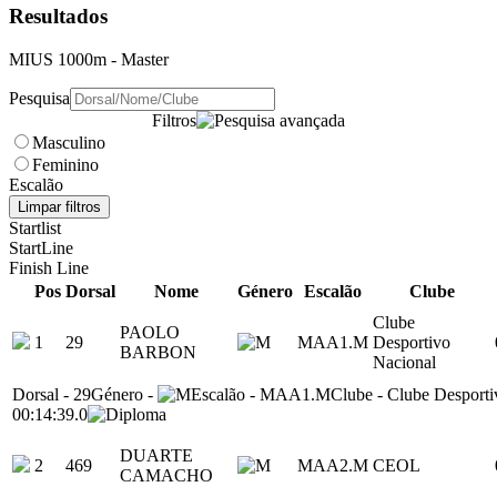
Resultados
MIUS 1000m
- Master
Pesquisa
Filtros
Masculino
Feminino
Escalão
Limpar filtros
Startlist
StartLine
Finish Line
Pos
Dorsal
Nome
Género
Escalão
Clube
Clube
PAOLO
1
29
MAA1.M
Desportivo
BARBON
Nacional
Dorsal
-
29
Género
-
Escalão
-
MAA1.M
Clube
-
Clube Desporti
00:14:39.0
DUARTE
2
469
MAA2.M
CEOL
CAMACHO