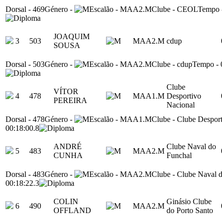
Dorsal
-
469
Género
-
Escalão
-
MAA2.M
Clube
-
CEOL
Tempo
JOAQUIM
3
503
MAA2.M
cdup
SOUSA
Dorsal
-
503
Género
-
Escalão
-
MAA2.M
Clube
-
cdup
Tempo
-
Clube
VÍTOR
4
478
MAA1.M
Desportivo
PEREIRA
Nacional
Dorsal
-
478
Género
-
Escalão
-
MAA1.M
Clube
-
Clube Desport
00:18:00.8
ANDRÉ
Clube Naval do
5
483
MAA2.M
CUNHA
Funchal
Dorsal
-
483
Género
-
Escalão
-
MAA2.M
Clube
-
Clube Naval 
00:18:22.3
COLIN
Ginásio Clube
6
490
MAA2.M
OFFLAND
do Porto Santo