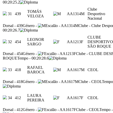
00:20:25.2
Clube
TOMÁS
31
439
AA1314M
Desportivo
VELOZA
Nacional
Dorsal
-
439
Género
-
Escalão
-
AA1314M
Clube
-
Clube Despor
00:20:26.7
CLUBE
LEONOR
32
454
AA1213F
DESPORTIVO
SARGO
SÃO ROQUE
Dorsal
-
454
Género
-
Escalão
-
AA1213F
Clube
-
CLUBE DES
ROQUE
Tempo
-
00:20:28.6
RAFAEL
33
418
AA1617M
CEOL
BAROCA
Dorsal
-
418
Género
-
Escalão
-
AA1617M
Clube
-
CEOL
Tempo
LAURA
34
412
AA1617F
CEOL
PEREIRA
Dorsal
-
412
Género
-
Escalão
-
AA1617F
Clube
-
CEOL
Tempo