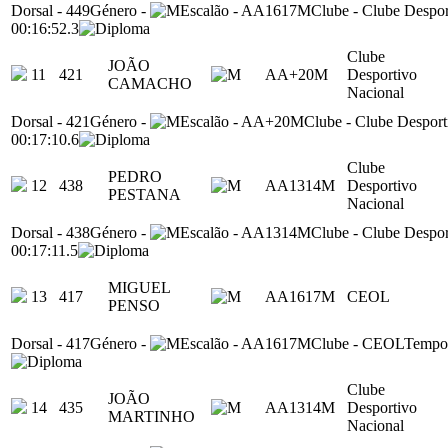
Dorsal
-
449
Género
-
Escalão
-
AA1617M
Clube
-
Clube Despor
00:16:52.3
Clube
JOÃO
11
421
AA+20M
Desportivo
CAMACHO
Nacional
Dorsal
-
421
Género
-
Escalão
-
AA+20M
Clube
-
Clube Desport
00:17:10.6
Clube
PEDRO
12
438
AA1314M
Desportivo
PESTANA
Nacional
Dorsal
-
438
Género
-
Escalão
-
AA1314M
Clube
-
Clube Despor
00:17:11.5
MIGUEL
13
417
AA1617M
CEOL
PENSO
Dorsal
-
417
Género
-
Escalão
-
AA1617M
Clube
-
CEOL
Tempo
Clube
JOÃO
14
435
AA1314M
Desportivo
MARTINHO
Nacional