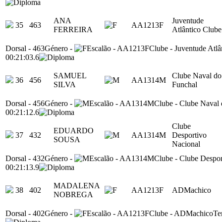
ANA
Juventude
35
463
AA1213F
FERREIRA
Atlântico Clube
Dorsal
-
463
Género
-
Escalão
-
AA1213F
Clube
-
Juventude Atlâ
00:21:03.6
SAMUEL
Clube Naval do
36
456
AA1314M
SILVA
Funchal
Dorsal
-
456
Género
-
Escalão
-
AA1314M
Clube
-
Clube Naval 
00:21:12.6
Clube
EDUARDO
37
432
AA1314M
Desportivo
SOUSA
Nacional
Dorsal
-
432
Género
-
Escalão
-
AA1314M
Clube
-
Clube Despor
00:21:13.9
MADALENA
38
402
AA1213F
ADMachico
NOBREGA
Dorsal
-
402
Género
-
Escalão
-
AA1213F
Clube
-
ADMachico
Te