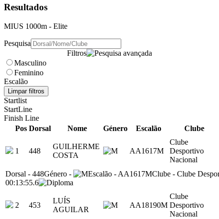
Resultados
MIUS 1000m
- Elite
Pesquisa
Filtros
Masculino
Feminino
Escalão
Limpar filtros
Startlist
StartLine
Finish Line
Pos
Dorsal
Nome
Género
Escalão
Clube
Clube
GUILHERME
1
448
AA1617M
Desportivo
COSTA
Nacional
Dorsal
-
448
Género
-
Escalão
-
AA1617M
Clube
-
Clube Despor
00:13:55.6
Clube
LUÍS
2
453
AA18190M
Desportivo
AGUILAR
Nacional