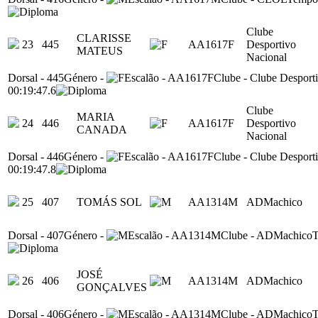
Clube
CLARISSE
23
445
AA1617F
Desportivo
MATEUS
Nacional
Dorsal
-
445
Género
-
Escalão
-
AA1617F
Clube
-
Clube Desport
00:19:47.6
Clube
MARIA
24
446
AA1617F
Desportivo
CANADA
Nacional
Dorsal
-
446
Género
-
Escalão
-
AA1617F
Clube
-
Clube Desport
00:19:47.8
25
407
TOMÁS SOL
AA1314M
ADMachico
Dorsal
-
407
Género
-
Escalão
-
AA1314M
Clube
-
ADMachico
JOSÉ
26
406
AA1314M
ADMachico
GONÇALVES
Dorsal
-
406
Género
-
Escalão
-
AA1314M
Clube
-
ADMachico