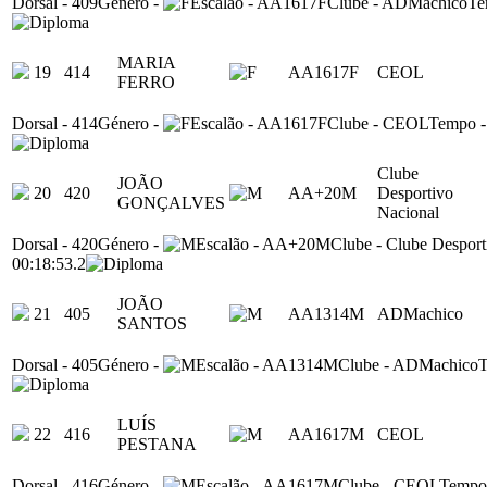
Dorsal
-
409
Género
-
Escalão
-
AA1617F
Clube
-
ADMachico
Te
MARIA
19
414
AA1617F
CEOL
FERRO
Dorsal
-
414
Género
-
Escalão
-
AA1617F
Clube
-
CEOL
Tempo
Clube
JOÃO
20
420
AA+20M
Desportivo
GONÇALVES
Nacional
Dorsal
-
420
Género
-
Escalão
-
AA+20M
Clube
-
Clube Desport
00:18:53.2
JOÃO
21
405
AA1314M
ADMachico
SANTOS
Dorsal
-
405
Género
-
Escalão
-
AA1314M
Clube
-
ADMachico
LUÍS
22
416
AA1617M
CEOL
PESTANA
Dorsal
-
416
Género
-
Escalão
-
AA1617M
Clube
-
CEOL
Tempo