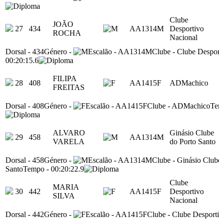
Clube
JOÃO
27
434
AA1314M
Desportivo
ROCHA
Nacional
Dorsal
-
434
Género
-
Escalão
-
AA1314M
Clube
-
Clube Despor
00:20:15.6
FILIPA
28
408
AA1415F
ADMachico
FREITAS
Dorsal
-
408
Género
-
Escalão
-
AA1415F
Clube
-
ADMachico
Te
ALVARO
Ginásio Clube
29
458
AA1314M
VARELA
do Porto Santo
Dorsal
-
458
Género
-
Escalão
-
AA1314M
Clube
-
Ginásio Club
Santo
Tempo
-
00:20:22.9
Clube
MARIA
30
442
AA1415F
Desportivo
SILVA
Nacional
Dorsal
-
442
Género
-
Escalão
-
AA1415F
Clube
-
Clube Desport