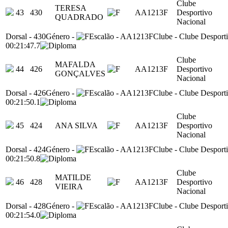
Clube
TERESA
43
430
AA1213F
Desportivo
QUADRADO
Nacional
Dorsal
-
430
Género
-
Escalão
-
AA1213F
Clube
-
Clube Desport
00:21:47.7
Clube
MAFALDA
44
426
AA1213F
Desportivo
GONÇALVES
Nacional
Dorsal
-
426
Género
-
Escalão
-
AA1213F
Clube
-
Clube Desport
00:21:50.1
Clube
45
424
ANA SILVA
AA1213F
Desportivo
Nacional
Dorsal
-
424
Género
-
Escalão
-
AA1213F
Clube
-
Clube Desport
00:21:50.8
Clube
MATILDE
46
428
AA1213F
Desportivo
VIEIRA
Nacional
Dorsal
-
428
Género
-
Escalão
-
AA1213F
Clube
-
Clube Desport
00:21:54.0