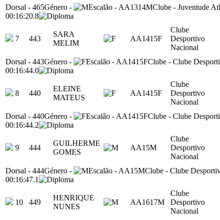
Dorsal
-
465
Género
-
Escalão
-
AA1314M
Clube
-
Juventude At
00:16:20.8
Clube
SARA
7
443
AA1415F
Desportivo
MELIM
Nacional
Dorsal
-
443
Género
-
Escalão
-
AA1415F
Clube
-
Clube Desport
00:16:44.0
Clube
ELEINE
8
440
AA1415F
Desportivo
MATEUS
Nacional
Dorsal
-
440
Género
-
Escalão
-
AA1415F
Clube
-
Clube Desport
00:16:44.2
Clube
GUILHERME
9
444
AA15M
Desportivo
GOMES
Nacional
Dorsal
-
444
Género
-
Escalão
-
AA15M
Clube
-
Clube Desporti
00:16:47.1
Clube
HENRIQUE
10
449
AA1617M
Desportivo
NUNES
Nacional