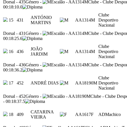
Dorsal
-
435
Género
-
Escalão
-
AA1314M
Clube
-
Clube Despor
00:18:10.0
Clube
ANTÓNIO
15
431
AA1314M
Desportivo
MARTINS
Nacional
Dorsal
-
431
Género
-
Escalão
-
AA1314M
Clube
-
Clube Despor
00:18:25.6
Clube
JOÃO
16
436
AA1314M
Desportivo
JARDIM
Nacional
Dorsal
-
436
Género
-
Escalão
-
AA1314M
Clube
-
Clube Despor
00:18:36.2
Clube
17
452
ANDRÉ DIAS
AA18190M
Desportivo
Nacional
Dorsal
-
452
Género
-
Escalão
-
AA18190M
Clube
-
Clube Despo
-
00:18:37.5
CATARINA
18
409
AA1617F
ADMachico
VIEIRA