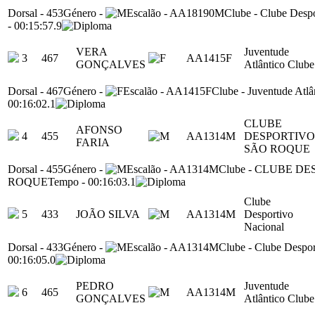
Dorsal
-
453
Género
-
Escalão
-
AA18190M
Clube
-
Clube Despo
-
00:15:57.9
VERA
Juventude
3
467
AA1415F
GONÇALVES
Atlântico Clube
Dorsal
-
467
Género
-
Escalão
-
AA1415F
Clube
-
Juventude Atlâ
00:16:02.1
CLUBE
AFONSO
4
455
AA1314M
DESPORTIVO
FARIA
SÃO ROQUE
Dorsal
-
455
Género
-
Escalão
-
AA1314M
Clube
-
CLUBE DE
ROQUE
Tempo
-
00:16:03.1
Clube
5
433
JOÃO SILVA
AA1314M
Desportivo
Nacional
Dorsal
-
433
Género
-
Escalão
-
AA1314M
Clube
-
Clube Despor
00:16:05.0
PEDRO
Juventude
6
465
AA1314M
GONÇALVES
Atlântico Clube