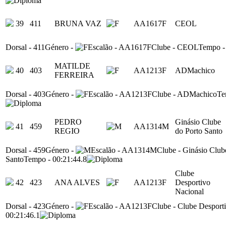
39
411
BRUNA VAZ
AA1617F
CEOL
Dorsal
-
411
Género
-
Escalão
-
AA1617F
Clube
-
CEOL
Tempo
MATILDE
40
403
AA1213F
ADMachico
FERREIRA
Dorsal
-
403
Género
-
Escalão
-
AA1213F
Clube
-
ADMachico
Te
PEDRO
Ginásio Clube
41
459
AA1314M
REGIO
do Porto Santo
Dorsal
-
459
Género
-
Escalão
-
AA1314M
Clube
-
Ginásio Club
Santo
Tempo
-
00:21:44.8
Clube
42
423
ANA ALVES
AA1213F
Desportivo
Nacional
Dorsal
-
423
Género
-
Escalão
-
AA1213F
Clube
-
Clube Desport
00:21:46.1