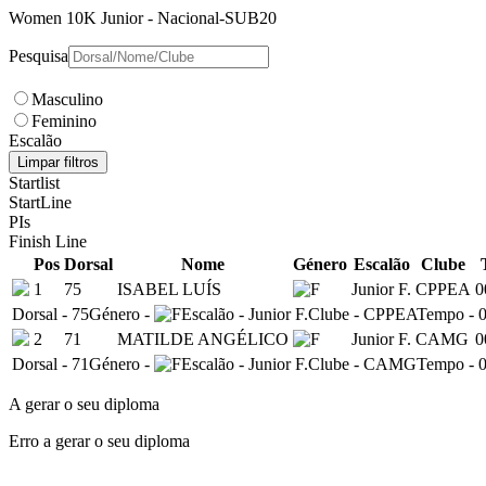
Women 10K Junior
- Nacional-SUB20
Pesquisa
Masculino
Feminino
Escalão
Limpar filtros
Startlist
StartLine
PIs
Finish Line
Pos
Dorsal
Nome
Género
Escalão
Clube
1
75
ISABEL LUÍS
Junior F.
CPPEA
0
Dorsal
-
75
Género
-
Escalão
-
Junior F.
Clube
-
CPPEA
Tempo
-
0
2
71
MATILDE ANGÉLICO
Junior F.
CAMG
0
Dorsal
-
71
Género
-
Escalão
-
Junior F.
Clube
-
CAMG
Tempo
-
0
A gerar o seu diploma
Erro a gerar o seu diploma