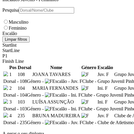
Pesquisa
Masculino
Feminino
Escalão
Limpar filtros
Startlist
StartLine
P1
Finish Line
Pos
Dorsal
Nome
Género
Escalão
1
108
JOANA TAVARES
Juv. F
Grupo Juv
Dorsal
-
108
Género
-
Escalão
-
Juv. F
Clube
-
Grupo Juvenil Pin
2
104
MARIA FERNANDES
Ini. F
Grupo Juv
Dorsal
-
104
Género
-
Escalão
-
Ini. F
Clube
-
Grupo Juvenil Pinh
3
103
LUÍSA ASSUNÇÃO
Ini. F
Grupo Juv
Dorsal
-
103
Género
-
Escalão
-
Ini. F
Clube
-
Grupo Juvenil Pinh
4
235
BRUNA MADUREIRA
Juv. F
Clube de 
Dorsal
-
235
Género
-
Escalão
-
Juv. F
Clube
-
Clube de Atletismo
A gerar o seu diploma