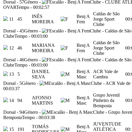
Dorsal
-
57
Género
-
Escalão
-
Benj A Fem
Clube
-
CLUBE ATL
OVAR
Tempo
-
00:02:57
Caldas de São
INÊS
Benj A
11
45
Jorge Sport
00:
MOREIRA
Fem
Clube
Dorsal
-
45
Género
-
Escalão
-
Benj A Fem
Clube
-
Caldas de São
Clube
Tempo
-
00:03:00
Caldas de São
MARIANA
Benj A
12
46
Jorge Sport
00:
MOREIRA
Fem
Clube
Dorsal
-
46
Género
-
Escalão
-
Benj A Fem
Clube
-
Caldas de São
Clube
Tempo
-
00:03:00
DANIEL
Benj A
ACR Vale de
13
5
00:
SILVA
Masc
Cambra
Dorsal
-
5
Género
-
Escalão
-
Benj A Masc
Clube
-
ACR Vale de
00:03:37
Grupo Juvenil
AFONSO
Benj A
14
94
Pinheiro da
00:
MARTINS
Masc
Bemposta
Dorsal
-
94
Género
-
Escalão
-
Benj A Masc
Clube
-
Grupo Juveni
Bemposta
Tempo
-
00:03:38
JUVENTUDE
TOMÁS
Benj A
15
191
ATLÉTICA
00:
RODRIGUES
Masc