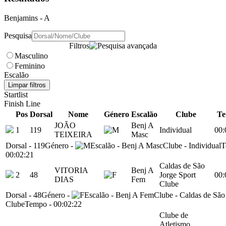
Benjamins
- A
Pesquisa
Filtros
Masculino
Feminino
Escalão
Limpar filtros
Startlist
Finish Line
Pos
Dorsal
Nome
Género
Escalão
Clube
T
JOÃO
Benj A
1
119
Individual
00:
TEIXEIRA
Masc
Dorsal
-
119
Género
-
Escalão
-
Benj A Masc
Clube
-
Individual
T
00:02:21
Caldas de São
VITORIA
Benj A
2
48
Jorge Sport
00:
DIAS
Fem
Clube
Dorsal
-
48
Género
-
Escalão
-
Benj A Fem
Clube
-
Caldas de São
Clube
Tempo
-
00:02:22
Clube de
Atletismo