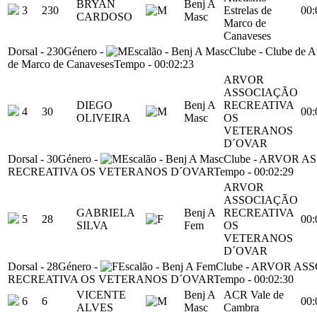
BRYAN
Benj A
3
230
Estrelas de
00:
CARDOSO
Masc
Marco de
Canaveses
Dorsal
-
230
Género
-
Escalão
-
Benj A Masc
Clube
-
Clube de At
de Marco de Canaveses
Tempo
-
00:02:23
ARVOR
ASSOCIAÇÃO
DIEGO
Benj A
RECREATIVA
4
30
00:
OLIVEIRA
Masc
OS
VETERANOS
D´OVAR
Dorsal
-
30
Género
-
Escalão
-
Benj A Masc
Clube
-
ARVOR A
RECREATIVA OS VETERANOS D´OVAR
Tempo
-
00:02:29
ARVOR
ASSOCIAÇÃO
GABRIELA
Benj A
RECREATIVA
5
28
00:
SILVA
Fem
OS
VETERANOS
D´OVAR
Dorsal
-
28
Género
-
Escalão
-
Benj A Fem
Clube
-
ARVOR ASS
RECREATIVA OS VETERANOS D´OVAR
Tempo
-
00:02:30
VICENTE
Benj A
ACR Vale de
6
6
00:
ALVES
Masc
Cambra