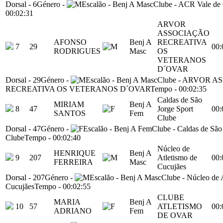
Dorsal
-
6
Género
-
Escalão
-
Benj A Masc
Clube
-
ACR Vale de
00:02:31
ARVOR
ASSOCIAÇÃO
AFONSO
Benj A
RECREATIVA
7
29
00:
RODRIGUES
Masc
OS
VETERANOS
D´OVAR
Dorsal
-
29
Género
-
Escalão
-
Benj A Masc
Clube
-
ARVOR A
RECREATIVA OS VETERANOS D´OVAR
Tempo
-
00:02:35
Caldas de São
MIRIAM
Benj A
8
47
Jorge Sport
00:
SANTOS
Fem
Clube
Dorsal
-
47
Género
-
Escalão
-
Benj A Fem
Clube
-
Caldas de São
Clube
Tempo
-
00:02:40
Núcleo de
HENRIQUE
Benj A
9
207
Atletismo de
00:
FERREIRA
Masc
Cucujães
Dorsal
-
207
Género
-
Escalão
-
Benj A Masc
Clube
-
Núcleo de 
Cucujães
Tempo
-
00:02:55
CLUBE
MARIA
Benj A
10
57
ATLETISMO
00:
ADRIANO
Fem
DE OVAR