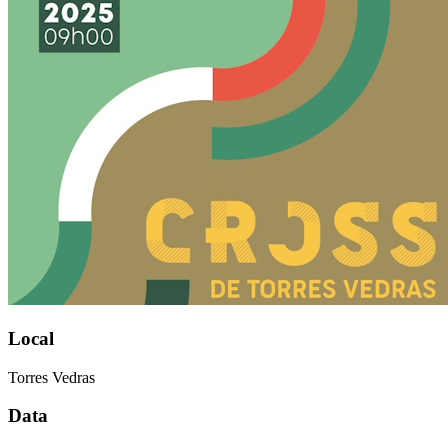
Local
Torres Vedras
Data