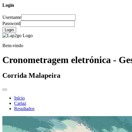
Login
Username
Password
Login
Bem-vindo
Cronometragem eletrónica - Ges
Corrida Malapeira
Início
Cartaz
Resultados