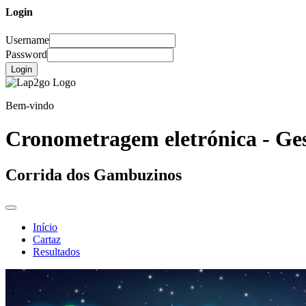
Login
Username
Password
Login
Bem-vindo
Cronometragem eletrónica - Ges
Corrida dos Gambuzinos
Início
Cartaz
Resultados