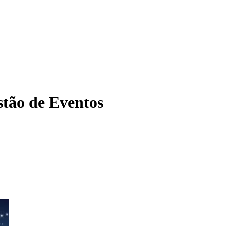
tão de Eventos