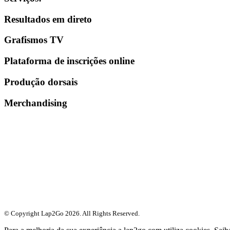
Resultados em direto
Grafismos TV
Plataforma de inscrições online
Produção dorsais
Merchandising
© Copyright Lap2Go
2026
. All Rights Reserved.