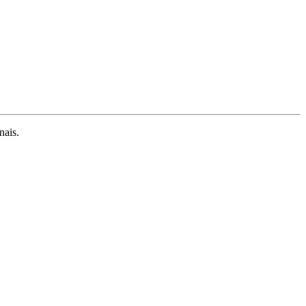
nais.