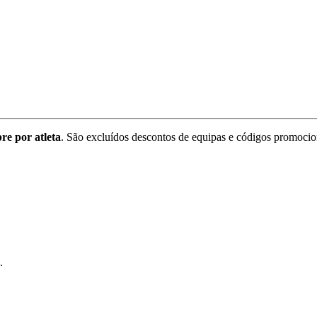
re por atleta
. São excluídos descontos de equipas e códigos promocio
.