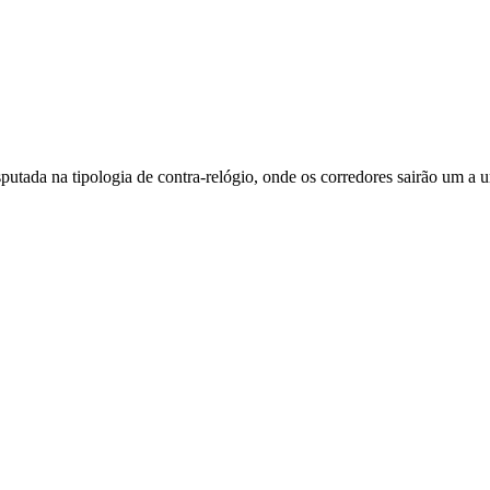
putada na tipologia de contra-relógio, onde os corredores sairão um a um