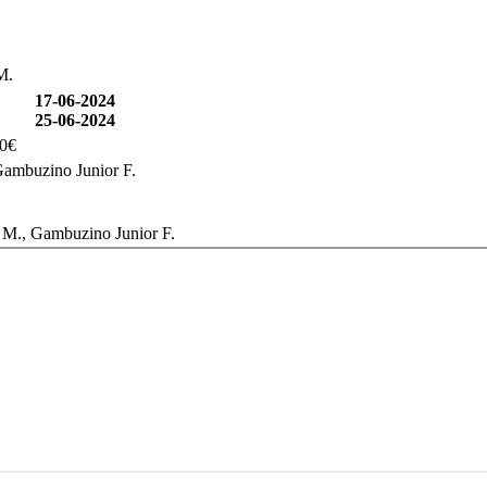
M.
17-06-2024
25-06-2024
00€
ambuzino Junior F.
M., Gambuzino Junior F.