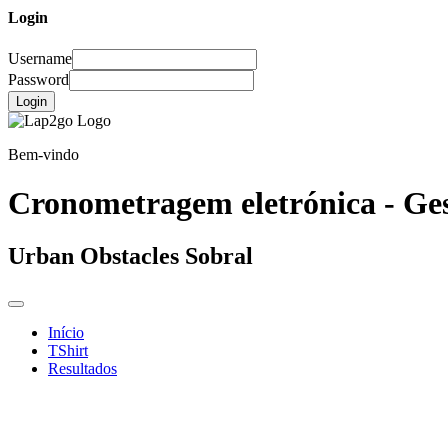
Login
Username
Password
Login
Bem-vindo
Cronometragem eletrónica - Ges
Urban Obstacles Sobral
Início
TShirt
Resultados