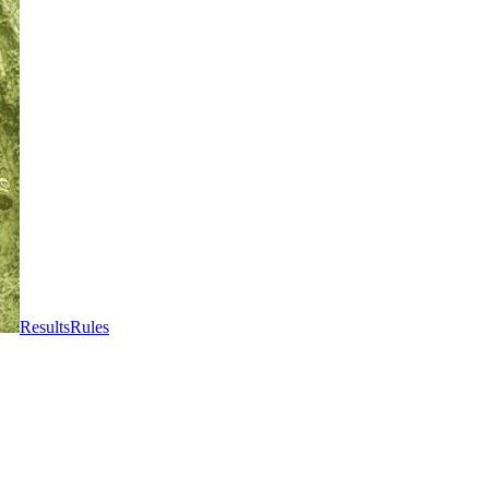
Results
Rules