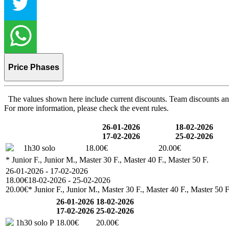
Price Phases
The values shown here include current discounts. Team discounts an
For more information, please check the event rules.
26-01-2026
18-02-2026
17-02-2026
25-02-2026
1h30 solo
18.00€
20.00€
* Junior F., Junior M., Master 30 F., Master 40 F., Master 50 F.
26-01-2026 - 17-02-2026
18.00€
18-02-2026 - 25-02-2026
20.00€
* Junior F., Junior M., Master 30 F., Master 40 F., Master 50 F
26-01-2026
18-02-2026
17-02-2026
25-02-2026
1h30 solo P
18.00€
20.00€