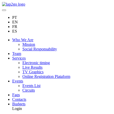
PT
EN
FR
ES
Who We Are
Mission
Social Responsability
Team
Services
Electronic timing
Live Results
TV Graphics
Online Registration Plataform
Events
Events List
Circuits
Faqs
Contacts
Budgets
Login