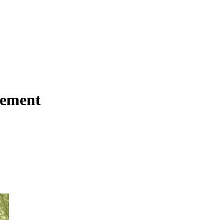
gement