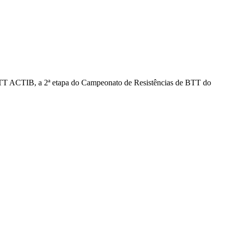
 BTT ACTIB, a 2ª etapa do Campeonato de Resistências de BTT do