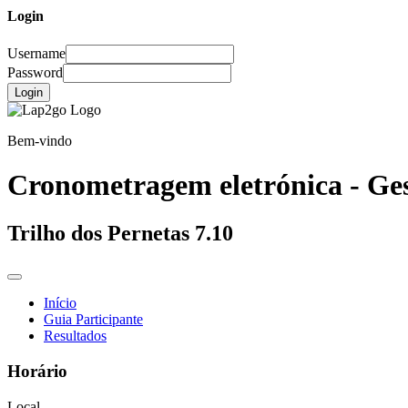
Login
Username
Password
Login
Bem-vindo
Cronometragem eletrónica - Ges
Trilho dos Pernetas 7.10
Início
Guia Participante
Resultados
Horário
Local