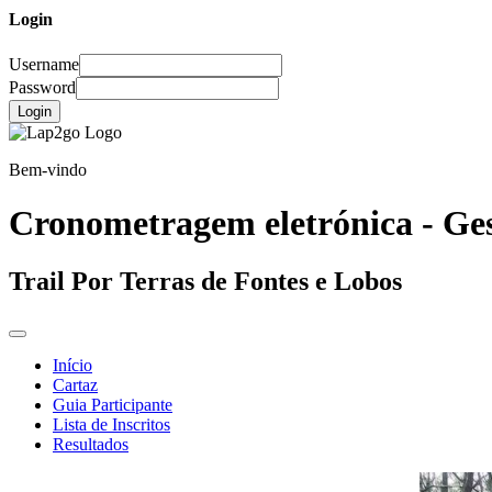
Login
Username
Password
Login
Bem-vindo
Cronometragem eletrónica - Ges
Trail Por Terras de Fontes e Lobos
Início
Cartaz
Guia Participante
Lista de Inscritos
Resultados