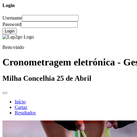
Login
Username
Password
Login
Bem-vindo
Cronometragem eletrónica - Ges
Milha Concelhia 25 de Abril
Início
Cartaz
Resultados