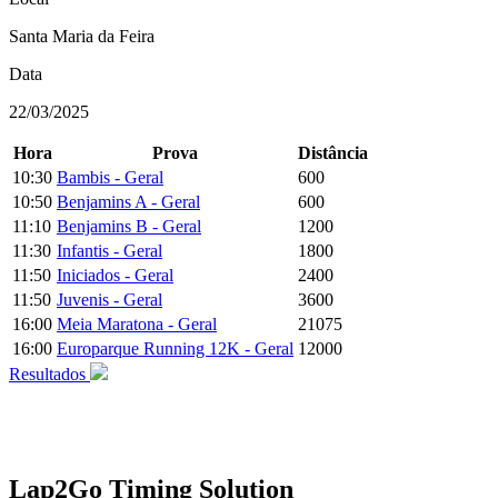
Santa Maria da Feira
Data
22/03/2025
Hora
Prova
Distância
10:30
Bambis - Geral
600
10:50
Benjamins A - Geral
600
11:10
Benjamins B - Geral
1200
11:30
Infantis - Geral
1800
11:50
Iniciados - Geral
2400
11:50
Juvenis - Geral
3600
16:00
Meia Maratona - Geral
21075
16:00
Europarque Running 12K - Geral
12000
Resultados
Lap2Go Timing Solution