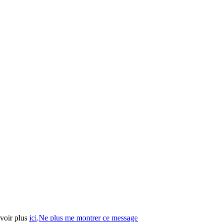
avoir plus
ici
.
Ne plus me montrer ce message