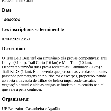
Belazaima do Chão
Date
14/04/2024
Les inscriptions se terminent le
07/04/2024 23:59
Description
O Trail Bela Bela terá em simultâneo três provas competitivas: Trail
Longo (31 km), Trail Curto (16 km) e Mini Trail (10 km).
Decorrerão também duas prova recreativas: Caminhada (9 km) e
Trail KIDS (1 km). É um evento que percorre as veredas do monte,
passando por margens de rio, ribeiros e escarpas, proporcio- nando
ao atleta a travessia de trilhos de beleza ímpar onde cascatas,
vegetação natural e aldeias antigas se fundem num cenário natural
que vale a pena conhecer.
Organisateur
UF Belazaima Castanheira e Agadão