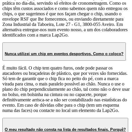
prática no dia-dia, servindo só efeitos de cronometragem. Como os
chips têm custos associados e como sabemos quem não entregou os
chips, o que sugerimos é que nos façam chegar o chip, usando o
envelope RSF que lhe fornecemos, ou enviando diretamente para
Zona Industrial da Taboeira, Lote 27 - G1, 3800-055 Aveiro. Em
alternativa entregue-nos num evento nosso, a um dos colaboradores
identificados com a marca Lap2Go.
Nunca utilizei um chip em eventos desportivos. Como o coloco?
É muito fácil. O chip tem quatro furos, onde pode passar os
atacadores ou braçadeiras de plástico, que por vezes são fornecidas.
Só tem de garantir que o chip fica no peito do pé, com a marca
virada para cima, o mais paralelo possível ao chão. Nunca o use o
plano do chip perpendicularmente ao chão, tal como não o deve usar
no bolso, em bolsinha na cintura ou no capacete, porque
definitivamente arrisca-se a não ser contabilizado nas estatísticas do
evento. Em caso de dúvidas olhe para o chip (tem um esquema
numa das faces) ou contacte no local um elemento da Lap2Go.
O meu resultado não consta na lista de resultados finais. Porquê?