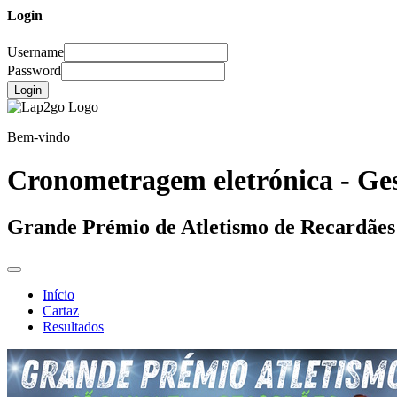
Login
Username
Password
Login
Bem-vindo
Cronometragem eletrónica - Ges
Grande Prémio de Atletismo de Recardães
Início
Cartaz
Resultados