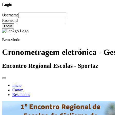
Login
Username
Password
Login
Bem-vindo
Cronometragem eletrónica - Ges
Encontro Regional Escolas - Sportaz
Início
Cartaz
Resultados