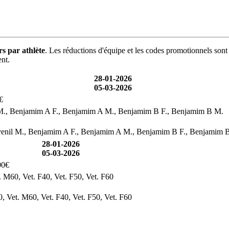
rs par athlète
. Les réductions d'équipe et les codes promotionnels sont
ent.
28-01-2026
05-03-2026
€
venil M., Benjamim A F., Benjamim A M., Benjamim B F., Benjamim B M.
F., Juvenil M., Benjamim A F., Benjamim A M., Benjamim B F., Benjamim 
28-01-2026
05-03-2026
00€
t. M60, Vet. F40, Vet. F50, Vet. F60
0, Vet. M60, Vet. F40, Vet. F50, Vet. F60