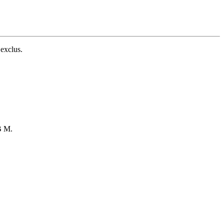
 exclus.
B M.